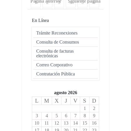
Página anterior
Siguiente página
1
2
3
4
5
6
7
8
9
10
11
12
En Línea
13
14
15
16
17
18
Trámite Reconexiones
19
Consulta de Consumos
Consulta de facturas
electrónicas
Correo Corporativo
Contratación Pública
agosto 2026
L
M
X
J
V
S
D
1
2
3
4
5
6
7
8
9
10
11
12
13
14
15
16
17
18
19
20
21
22
23