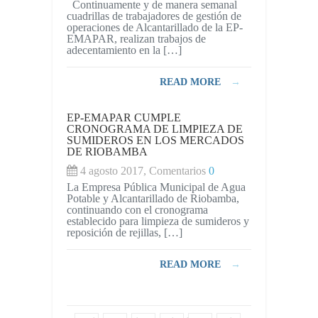
Continuamente y de manera semanal
EMAPAR
cuadrillas de trabajadores de gestión de
CONTINÚA
operaciones de Alcantarillado de la EP-
CUMPLIENDO
EMAPAR, realizan trabajos de
CRONOGRAM
adecentamiento en la […]
DE
ADECENTAM
EN
READ MORE
→
PLANTA
DE
TRATAMIENT
EP-EMAPAR CUMPLE
DE
CRONOGRAMA DE LIMPIEZA DE
AGUAS
SUMIDEROS EN LOS MERCADOS
RESIDUALES
DE RIOBAMBA
LA
LIBERTAD
4 agosto 2017, Comentarios
0
La Empresa Pública Municipal de Agua
Potable y Alcantarillado de Riobamba,
continuando con el cronograma
establecido para limpieza de sumideros y
reposición de rejillas, […]
READ MORE
→