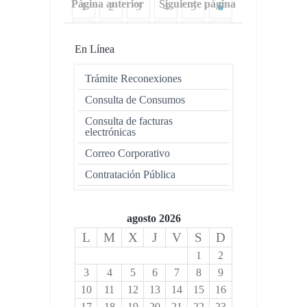
Página anterior
Siguiente página
1
2
3
4
5
6
7
8
9
10
11
12
En Línea
13
14
15
16
17
18
Trámite Reconexiones
19
Consulta de Consumos
Consulta de facturas
electrónicas
Correo Corporativo
Contratación Pública
agosto 2026
L
M
X
J
V
S
D
1
2
3
4
5
6
7
8
9
10
11
12
13
14
15
16
17
18
19
20
21
22
23