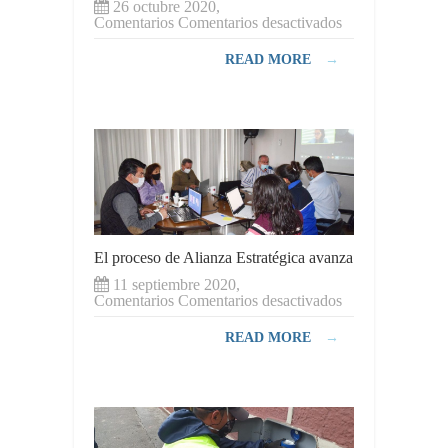
26 octubre 2020,
en
Comentarios
Comentarios desactivados
EP-
Emapar
READ MORE
→
solidario,
dona
sangre
El proceso de Alianza Estratégica avanza
11 septiembre 2020,
en
Comentarios
Comentarios desactivados
El
proceso
READ MORE
→
de
Alianza
Estratégica
avanza