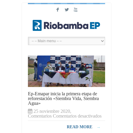
F
L
X
Ep-Emapar inicia la primera etapa de
reforestación «Siembra Vida, Siembra
Agua»
25 noviembre 2020,
en
Comentarios
Comentarios desactivados
Ep-
Emapar
READ MORE
→
inicia