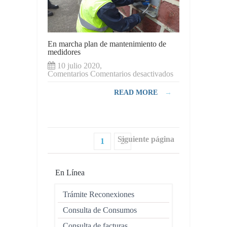
En marcha plan de mantenimiento de
medidores
10 julio 2020,
en
Comentarios
Comentarios desactivados
En
marcha
READ MORE
→
plan
de
mantenimiento
de
medidores
Siguiente página
1
2
En Línea
Trámite Reconexiones
Consulta de Consumos
Consulta de facturas