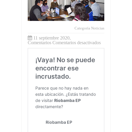
Categoría
Noticias
11 septiembre 2020,
en
Comentarios
Comentarios desactivados
El
proceso
de
Alianza
Estratégica
avanza