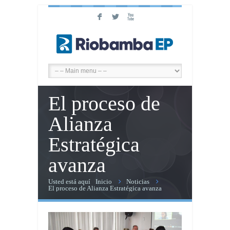
F
L
X
El proceso de
Alianza
Estratégica
avanza
Usted está aquí
Inicio
Noticias
El proceso de Alianza Estratégica avanza