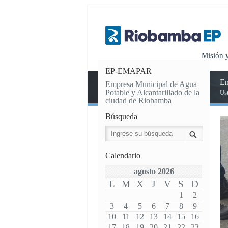
Misión 
EP-EMAPAR
En
Empresa Municipal de Agua
Potable y Alcantarillado de la
Us
ciudad de Riobamba
Búsqueda
Calendario
agosto 2026
L
M
X
J
V
S
D
1
2
3
4
5
6
7
8
9
10
11
12
13
14
15
16
17
18
19
20
21
22
23