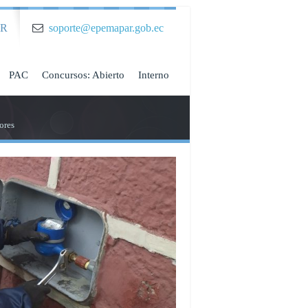
AR
soporte@epemapar.gob.ec
PAC
Concursos: Abierto
Interno
ores