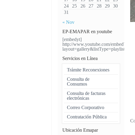
24
25
26
27
28
29
30
31
« Nov
EP-EMAPAR en youtube
[embedyt]
http://www.youtube.com/embed?
layout=gallery&listType=playlis
Servicios en Línea
Trámite Reconexiones
Consulta de
Consumos
Consulta de facturas
electrónicas
Correo Corporativo
Contratación Pública
Co
Ubicación Emapar