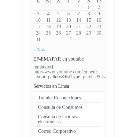
L
M
X
J
V
S
D
1
2
3
4
5
6
7
8
9
10
11
12
13
14
15
16
17
18
19
20
21
22
23
24
25
26
27
28
29
30
31
« Nov
EP-EMAPAR en youtube
[embedyt]
http://www.youtube.com/embed?
layout=gallery&listType=playlist&list=UUH4VW
Servicios en Línea
Trámite Reconexiones
Consulta de Consumos
Consulta de facturas
electrónicas
Correo Corporativo