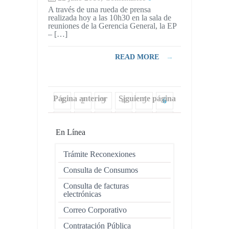
A través de una rueda de prensa
realizada hoy a las 10h30 en la sala de
reuniones de la Gerencia General, la EP
– […]
READ MORE
→
Página anterior
Siguiente página
1
2
3
4
5
6
7
8
9
10
11
12
En Línea
13
14
15
16
17
18
Trámite Reconexiones
Consulta de Consumos
Consulta de facturas
electrónicas
Correo Corporativo
Contratación Pública