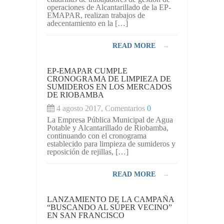
CONTINÚA
operaciones de Alcantarillado de la EP-
CUMPLIENDO
EMAPAR, realizan trabajos de
CRONOGRAM
adecentamiento en la […]
DE
ADECENTAM
EN
READ MORE
→
PLANTA
DE
TRATAMIENT
EP-EMAPAR CUMPLE
DE
CRONOGRAMA DE LIMPIEZA DE
AGUAS
SUMIDEROS EN LOS MERCADOS
RESIDUALES
DE RIOBAMBA
LA
LIBERTAD
4 agosto 2017, Comentarios
0
La Empresa Pública Municipal de Agua
Potable y Alcantarillado de Riobamba,
continuando con el cronograma
establecido para limpieza de sumideros y
reposición de rejillas, […]
READ MORE
→
LANZAMIENTO DE LA CAMPAÑA
“BUSCANDO AL SÚPER VECINO”
EN SAN FRANCISCO