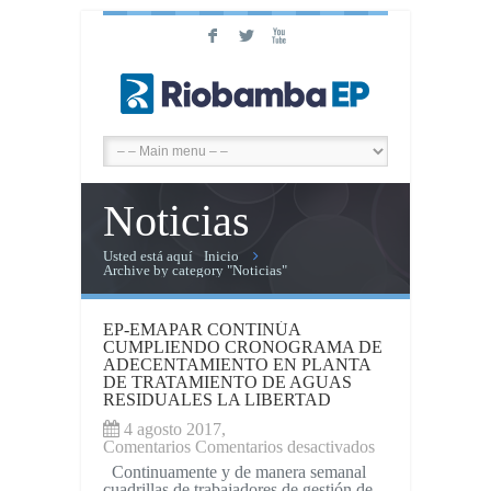
F
L
X
Noticias
Usted está aquí
Inicio
Archive by category "Noticias"
EP-EMAPAR CONTINÚA
CUMPLIENDO CRONOGRAMA DE
ADECENTAMIENTO EN PLANTA
DE TRATAMIENTO DE AGUAS
RESIDUALES LA LIBERTAD
4 agosto 2017,
en
Comentarios
Comentarios desactivados
EP-
Continuamente y de manera semanal
EMAPAR
cuadrillas de trabajadores de gestión de