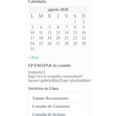
Calendario
agosto 2026
L
M
X
J
V
S
D
1
2
3
4
5
6
7
8
9
10
11
12
13
14
15
16
17
18
19
20
21
22
23
24
25
26
27
28
29
30
31
« Nov
EP-EMAPAR en youtube
[embedyt]
http://www.youtube.com/embed?
layout=gallery&listType=playlist&list=UUH4VW
Servicios en Línea
Trámite Reconexiones
Consulta de Consumos
Consulta de facturas