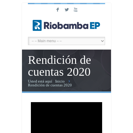
F
L
X
Rendición de
cuentas 2020
Usted está aquí
Inicio
Rendición de cuentas 2020