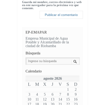
Guarda mi nombre, correo electrónico y web
en este navegador para la próxima vez que
comente.
EP-EMAPAR
Empresa Municipal de Agua
Potable y Alcantarillado de la
ciudad de Riobamba
Búsqueda
Calendario
agosto 2026
L
M
X
J
V
S
D
1
2
3
4
5
6
7
8
9
10
11
12
13
14
15
16
17
18
19
20
21
22
23