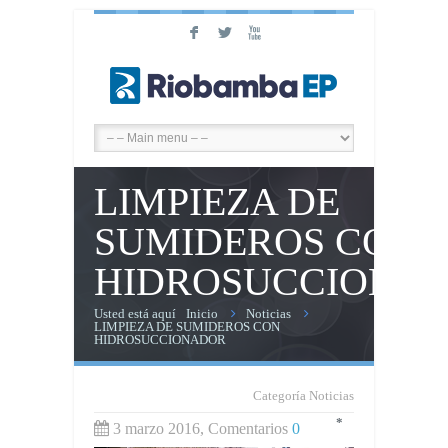
F
L
X
LIMPIEZA DE
SUMIDEROS CON
HIDROSUCCIONA
Usted está aquí
Inicio
Noticias
LIMPIEZA DE SUMIDEROS CON
HIDROSUCCIONADOR
Categoría
Noticias
*
3 marzo 2016, Comentarios
0