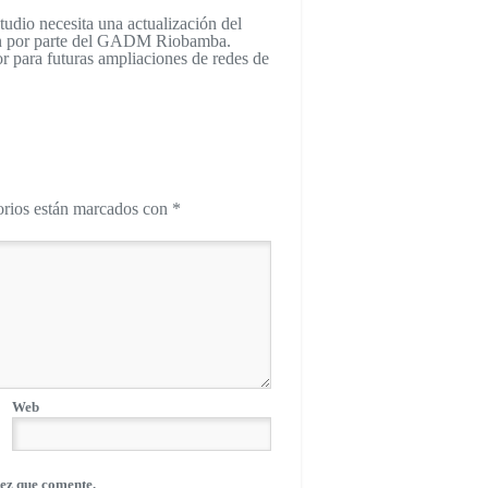
studio necesita una actualización del
ión por parte del GADM Riobamba.
or para futuras ampliaciones de redes de
orios están marcados con
*
Web
ez que comente.