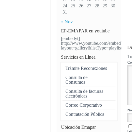
24
25
26
27
28
29
30
31
« Nov
EP-EMAPAR en youtube
[embedyt]
http://www.youtube.com/embed?
De
layout=gallery&listType=playlis
Tu
Servicios en Línea
Co
Trámite Reconexiones
Consulta de
Consumos
Consulta de facturas
electrónicas
Correo Corporativo
No
Contratación Pública
Ubicación Emapar
Gu