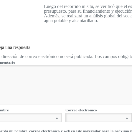
Luego del recorrido in situ, se verificó que el e
presupuesto, para su financiamiento y ejecuc
Además, se realizará un análisis global del sect
agua potable y alcantarillado.
ja una respuesta
t&list=UUH4VWNaizcGEBM8pDMSviJg[/embedyt]
 dirección de correo electrónico no será publicada.
Los campos obligat
mentario
mbre
Correo electrónico
*
*
arda mi nombre, correo electrónico y web en este navegador para la próxima v