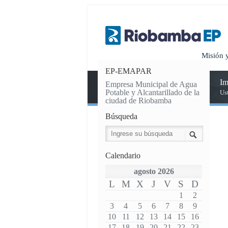
Misión 
EP-EMAPAR
Im
Empresa Municipal de Agua
Potable y Alcantarillado de la
Us
ciudad de Riobamba
Búsqueda
Calendario
agosto 2026
L
M
X
J
V
S
D
1
2
3
4
5
6
7
8
9
10
11
12
13
14
15
16
17
18
19
20
21
22
23