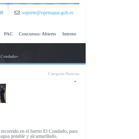
AR
soporte@epemapar.gob.ec
PAC
Concursos: Abierto
Interno
El Condado»
Categoría
Noticias
*
ecorrido en el barrio El Condado, para
agua potable y alcantarillado.