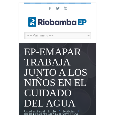
F
L
X
EP-EMAPAR
TRABAJA
JUNTO A LOS
NIÑOS EN EL
CUIDADO
DEL AGUA
Usted está aquí
Inicio
Noticias
EP-EMAPAR TRABAJA JUNTO A LOS