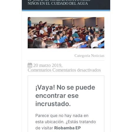
NIÑOS EN EL CUIDADO DEL AGUA
Categoría
Noticias
20 marzo 2019,
en
Comentarios
Comentarios desactivados
EP-
EMAPAR
TRABAJA
JUNTO
A
LOS
NIÑOS
EN
EL
CUIDADO
DEL
AGUA