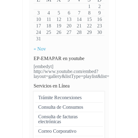
1
2
3
4
5
6
7
8
9
10
11
12
13
14
15
16
17
18
19
20
21
22
23
24
25
26
27
28
29
30
31
« Nov
EP-EMAPAR en youtube
[embedyt]
http://www.youtube.com/embed?
layout=gallery&listType=playlist&list=UUH4VW
Servicios en Línea
Trámite Reconexiones
Consulta de Consumos
Consulta de facturas
electrónicas
Correo Corporativo