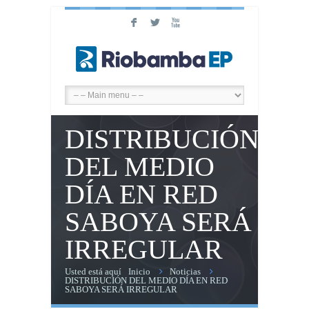
F
L
X
DISTRIBUCIÓN
DEL MEDIO
DÍA EN RED
SABOYA SERÁ
IRREGULAR
Usted está aquí
Inicio
Noticias
DISTRIBUCIÓN DEL MEDIO DÍA EN RED
SABOYA SERÁ IRREGULAR