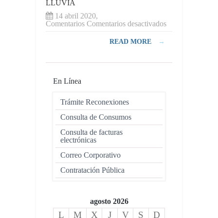
LLUVIA
14 abril 2020,
en
Comentarios
Comentarios desactivados
EP-
EMAPAR
READ MORE
→
INTERVIENE
ANTE
ACUMULACI
DE
AGUAS
En Línea
LLUVIA
Trámite Reconexiones
Consulta de Consumos
Consulta de facturas
electrónicas
Correo Corporativo
Contratación Pública
agosto 2026
L
M
X
J
V
S
D